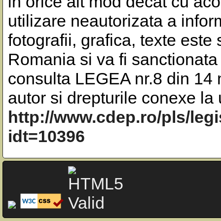
in orice alt mod decat cu aco
utilizare neautorizata a inform
fotografii, grafica, texte este
Romania si va fi sanctionata 
consulta LEGEA nr.8 din 14 m
autor si drepturile conexe l
http://www.cdep.ro/pls/leg
idt=10396