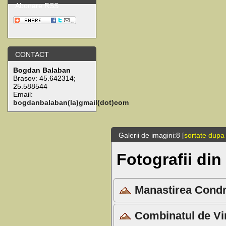
Abonare RSS
CONTACT
Bogdan Balaban
Brasov:
45.642314
;
25.588544
Email:
bogdanbalaban(la)gmail(dot)com
Galerii de imagini:8 [
sortate dupa
Fotografii di
Manastirea Condri
Combinatul de Vinu