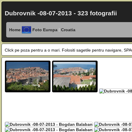
Dubrovnik -08-07-2013 - 323 fotografii
|
Home
Foto Europa
Croatia
Click pe poza pentru a o mari. Folositi sagetile pentru navigare, 