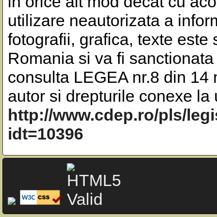
in orice alt mod decat cu aco
utilizare neautorizata a inform
fotografii, grafica, texte este
Romania si va fi sanctionata 
consulta LEGEA nr.8 din 14 m
autor si drepturile conexe l
http://www.cdep.ro/pls/leg
idt=10396