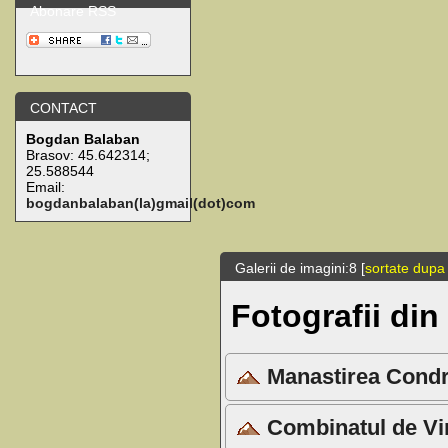
Abonare RSS
CONTACT
Bogdan Balaban
Brasov:
45.642314
;
25.588544
Email:
bogdanbalaban(la)gmail(dot)com
Galerii de imagini:8 [
sortate dupa
Fotografii di
Manastirea Condri
Combinatul de Vinu