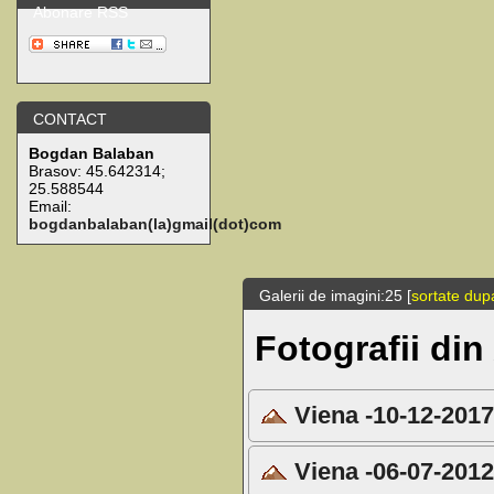
Abonare RSS
CONTACT
Bogdan Balaban
Brasov:
45.642314
;
25.588544
Email:
bogdanbalaban(la)gmail(dot)com
Galerii de imagini:25 [
sortate dup
Fotografii din
Viena -10-12-201
Viena -06-07-201