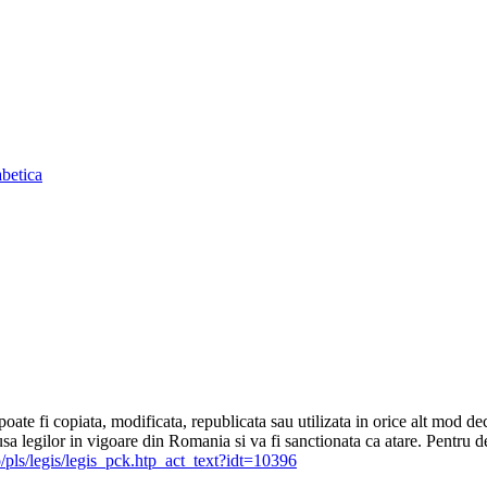
abetica
 poate fi copiata, modificata, republicata sau utilizata in orice alt mod d
 supusa legilor in vigoare din Romania si va fi sanctionata ca atare. Pentr
/pls/legis/legis_pck.htp_act_text?idt=10396