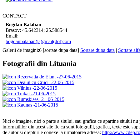
CONTACT
Bogdan Balaban
Brasov:
45.642314
;
25.588544
Email:
bogdanbalaban(la)gmail(dot)com
Galerii de imagini:6 [
sortate dupa data
]
Sortare dupa data
|
Sortare alf
Fotografii din Lituania
Rezervatia de Elani -27-06-2015
Dealul cu Cruci -22-06-2015
Vilnius -22-06-2015
Trakai -21-06-2015
Rumskises -21-06-2015
Kaunas -21-06-2015
Nici o imagine, nici o parte a sitului, sau grafica ce apartine sitului nu
informatiilor din acest site fie ca sunt fotografii, grafica, texte este
de autor si drepturile conexe la urmatoarea adresa:
http://www.cdep.ro