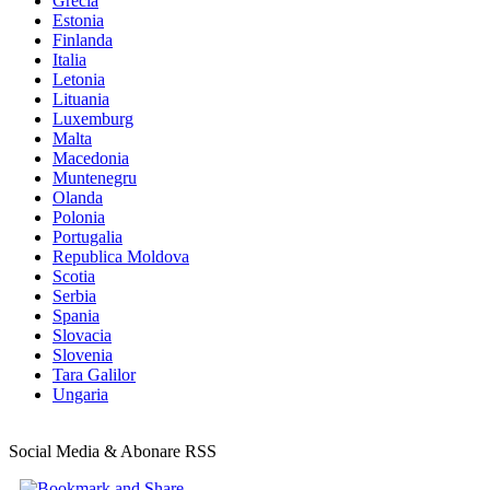
Grecia
Estonia
Finlanda
Italia
Letonia
Lituania
Luxemburg
Malta
Macedonia
Muntenegru
Olanda
Polonia
Portugalia
Republica Moldova
Scotia
Serbia
Spania
Slovacia
Slovenia
Tara Galilor
Ungaria
Social Media & Abonare RSS