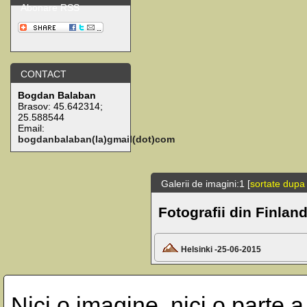
Abonare RSS
CONTACT
Bogdan Balaban
Brasov:
45.642314
;
25.588544
Email:
bogdanbalaban(la)gmail(dot)com
Galerii de imagini:1 [
sortate dupa
Fotografii din Finlan
Helsinki -25-06-2015
Nici o imagine, nici o parte a