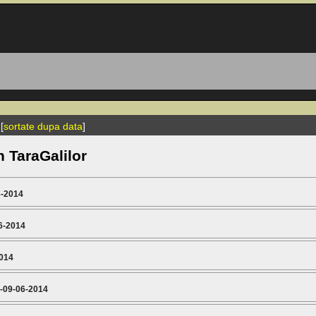
[
sortate dupa data
]
n TaraGalilor
6-2014
6-2014
014
-09-06-2014