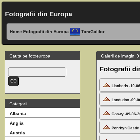
Fotografii din Europa
Home
Fotografii din Europa
TaraGalilor
Cauta pe fotoeuropa
Galerii de imagini:9 
Fotografii di
Llanberis -10-0
Landudno -09-0
Categorii
Albania
Conwy -09-06-2
Anglia
Penrhyn Castle 
Austria