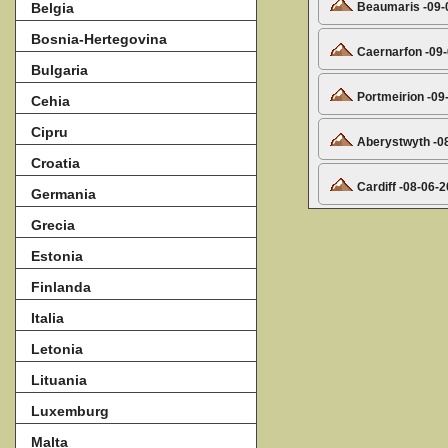
Beaumaris -09-
Belgia
Bosnia-Hertegovina
Caernarfon -09
Bulgaria
Portmeirion -09
Cehia
Cipru
Aberystwyth -0
Croatia
Cardiff -08-06-
Germania
Grecia
Estonia
Finlanda
Italia
Letonia
Lituania
Luxemburg
Malta