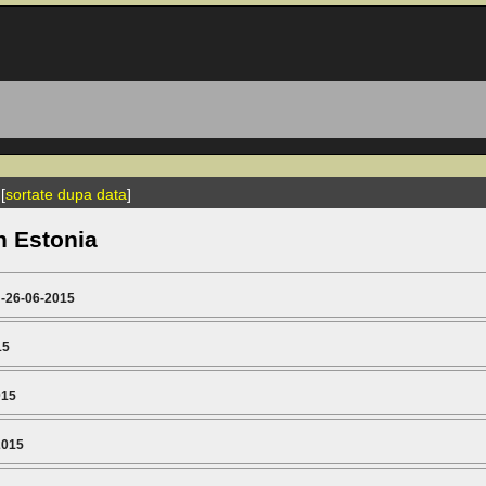
[
sortate dupa data
]
n Estonia
-26-06-2015
15
015
2015