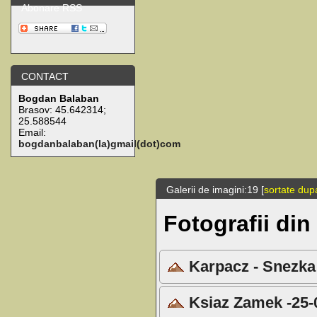
Abonare RSS
CONTACT
Bogdan Balaban
Brasov:
45.642314
;
25.588544
Email:
bogdanbalaban(la)gmail(dot)com
Galerii de imagini:19 [
sortate dup
Fotografii din
Karpacz - Snezka
Ksiaz Zamek -25-